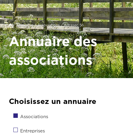
/
Annuaires
/
Associations
/ Adrasec 56
Annuaire des
associations
Choisissez un annuaire
Associations
Entreprises