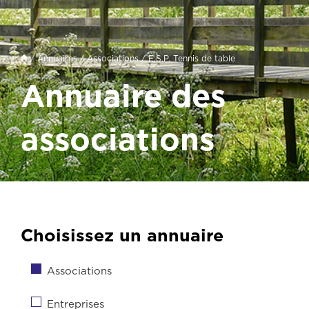
/
Annuaires
/
Associations
/ E.S.P. Tennis de table
Annuaire des
associations
Choisissez un annuaire
Associations
Entreprises