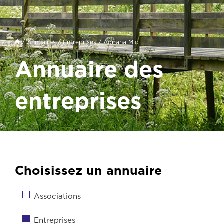
/
Annuaires
/
Entreprises
/ Adriana Mic
Annuaire des
entreprises
Choisissez un annuaire
Associations
Entreprises