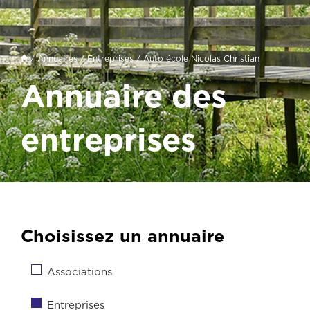
/
Annuaires
/
Entreprises
/ Auto école Nicolas Christian
Annuaire des
entreprises
Choisissez un annuaire
Associations
Entreprises