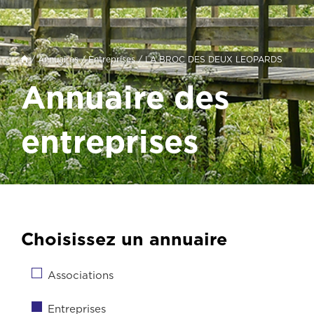
/
Annuaires
/
Entreprises
/ LA BROC DES DEUX LEOPARDS
Annuaire des
entreprises
Choisissez un annuaire
Associations
Entreprises