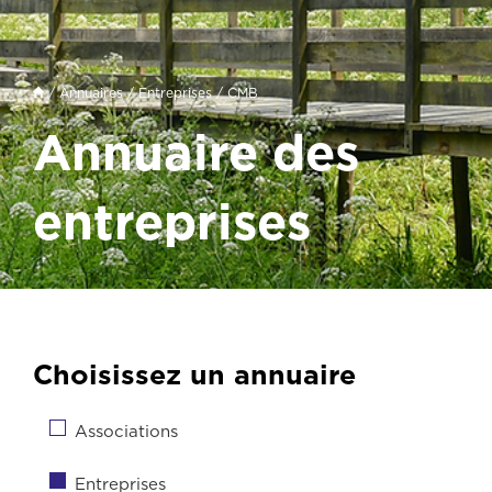
/
Annuaires
/
Entreprises
/ CMB
Annuaire des
entreprises
Choisissez un annuaire
Associations
Entreprises