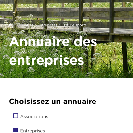
/
Annuaires
/
Entreprises
/ Culture sports
Annuaire des
entreprises
Choisissez un annuaire
Associations
Entreprises