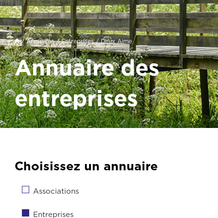
/
Annuaires
/
Entreprises
/ Deux Aime
Annuaire des
entreprises
Choisissez un annuaire
Associations
Entreprises