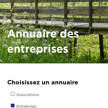
/
Annuaires
/
Entreprises
/ JEGOUIC Elodie
Annuaire des
entreprises
Choisissez un annuaire
Associations
Entreprises