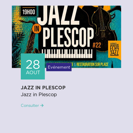
04
Evénement
SEPT
CÉRÉMONIE DES NOUVEAUX
ARRIVANTS
Bienvenue aux nouveaux Plescopais !
Consulter