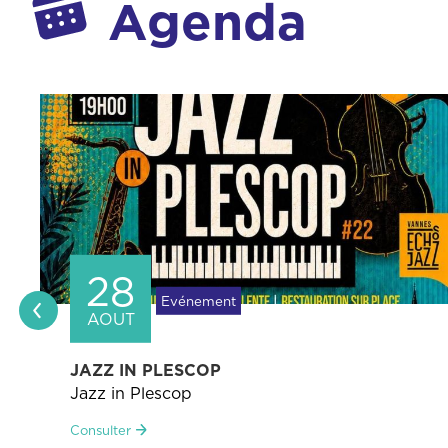
Agenda
04
Evénement
SEPT
CÉRÉMONIE DES NOUVEAUX
ARRIVANTS
Bienvenue aux nouveaux Plescopais !
Consulter