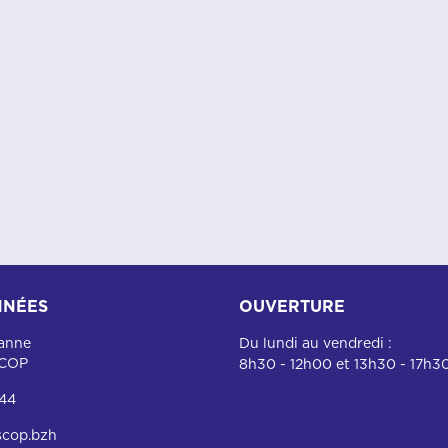
NÉES
OUVERTURE
ianne
Du lundi au vendredi :
SCOP
8h30 - 12h00 et 13h30 - 17h3
 44
scop.bzh