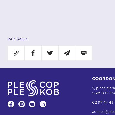
PARTAGER
COORDON
2, place Mar
56890 PLE
02 97 44 43
accueil@ple