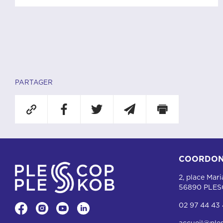
PARTAGER
COORDON
2, place Mar
56890 PLE
02 97 44 43