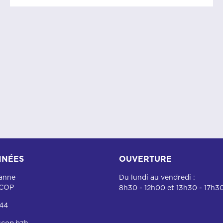
NÉES
OUVERTURE
ianne
Du lundi au vendredi :
SCOP
8h30 - 12h00 et 13h30 - 17h3
 44