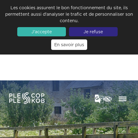
Les cookies assurent le bon fonctionnement du site, ils
permettent aussi d'analyser le trafic et de personnaliser son
contenu.
J'accepte
Je refuse
En savoir plus